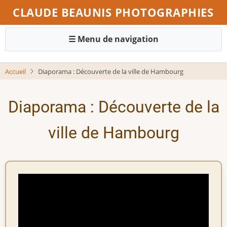
Aller
CLAUDE BEAUNIS PHOTOGRAPHIES
au
contenu
principal
Navigation
Accueil
Diaporama : Découverte de la ville de Hambourg
principale
Diaporama : Découverte de la
ville de Hambourg