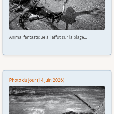
Animal fantastique à l'affut sur la plage...
Photo du jour (14 juin 2026)