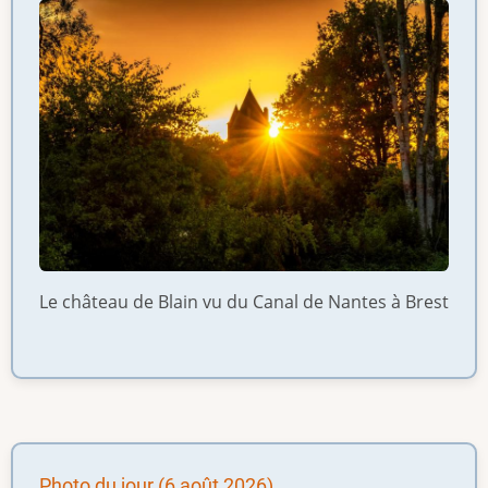
Le château de Blain vu du Canal de Nantes à Brest
Photo du jour (6 août 2026)