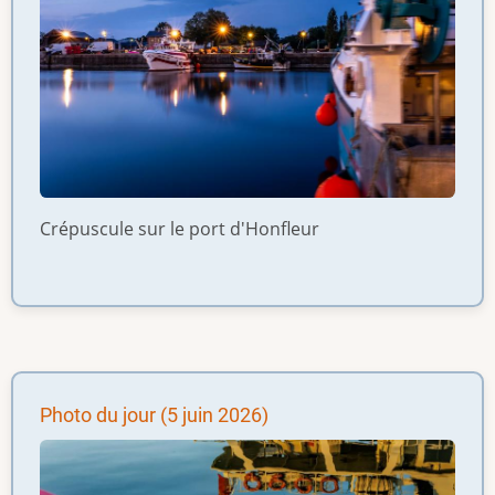
Crépuscule sur le port d'Honfleur
Photo du jour (5 juin 2026)