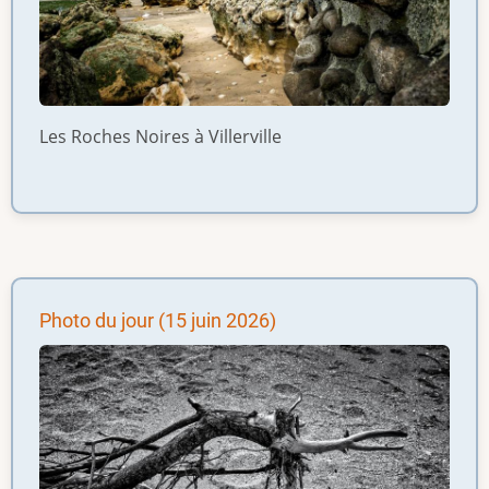
Les Roches Noires à Villerville
Photo du jour (15 juin 2026)