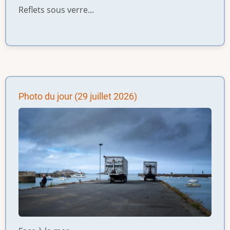
Reflets sous verre...
Photo du jour (29 juillet 2026)