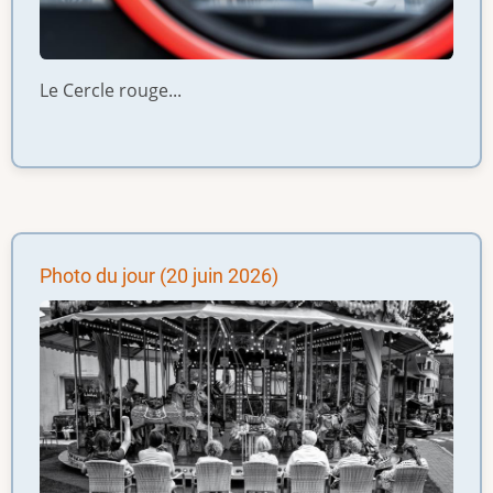
Le Cercle rouge...
Photo du jour (20 juin 2026)