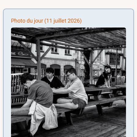
Photo du jour (11 juillet 2026)