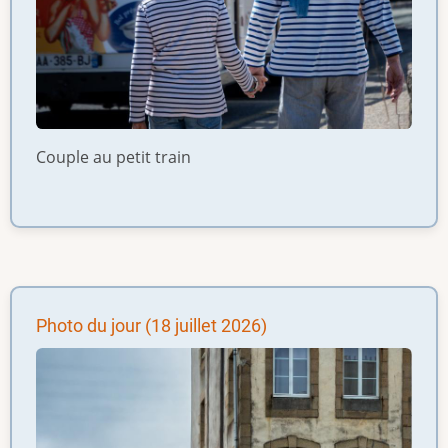
Couple au petit train
Photo du jour (18 juillet 2026)