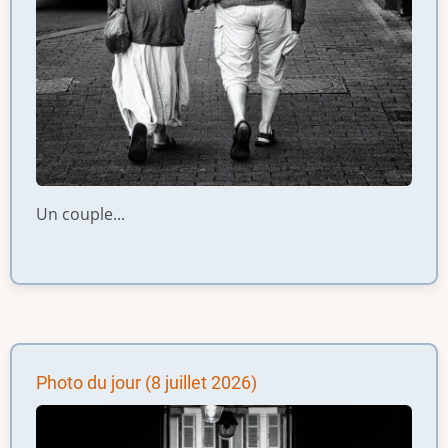
Un couple...
Photo du jour (8 juillet 2026)