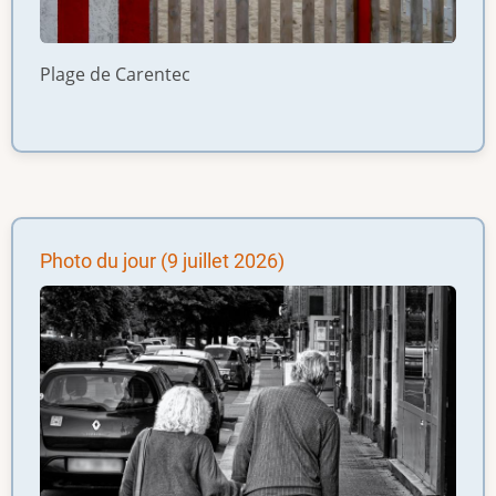
Plage de Carentec
Photo du jour (9 juillet 2026)