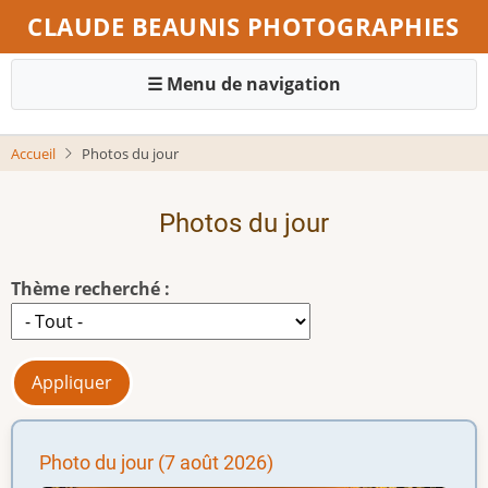
Aller
CLAUDE BEAUNIS PHOTOGRAPHIES
au
contenu
principal
Navigation
Accueil
Photos du jour
principale
Photos du jour
Thème recherché :
Photo du jour (7 août 2026)