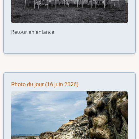
Retour en enfance
Photo du jour (16 juin 2026)