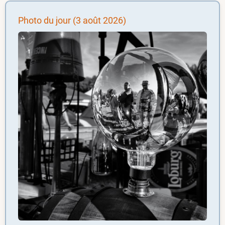
Photo du jour (3 août 2026)