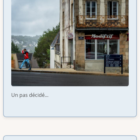
Un pas décidé...