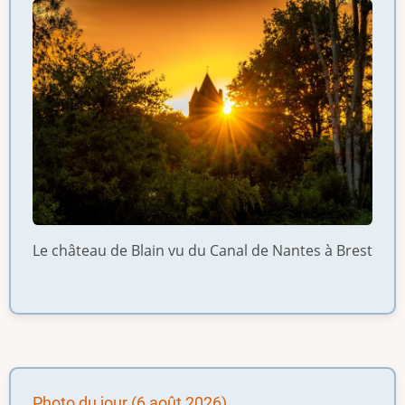
Le château de Blain vu du Canal de Nantes à Brest
Photo du jour (6 août 2026)