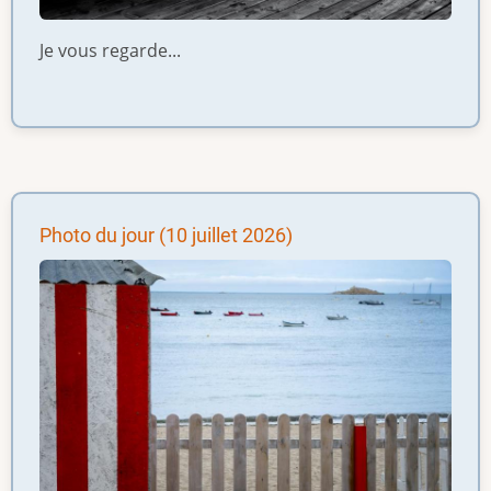
Je vous regarde...
Photo du jour (10 juillet 2026)