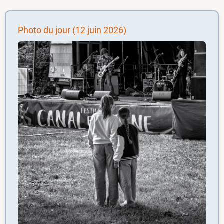
Photo du jour (12 juin 2026)