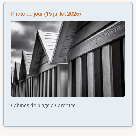
Photo du jour (15 juillet 2026)
Cabines de plage à Carentec