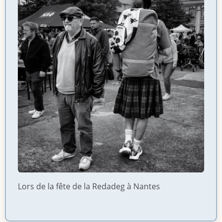
Lors de la fête de la Redadeg à Nantes