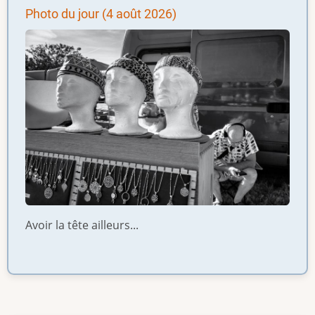
Photo du jour (4 août 2026)
Avoir la tête ailleurs...