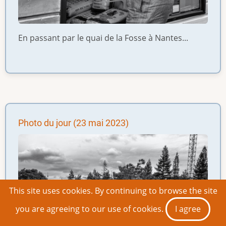
En passant par le quai de la Fosse à Nantes...
Photo du jour (23 mai 2023)
This site uses cookies. By continuing to browse the site
you are agreeing to our use of cookies.
I agree