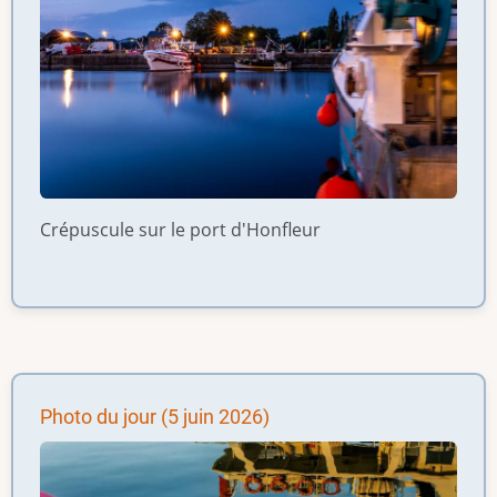
Crépuscule sur le port d'Honfleur
Photo du jour (5 juin 2026)