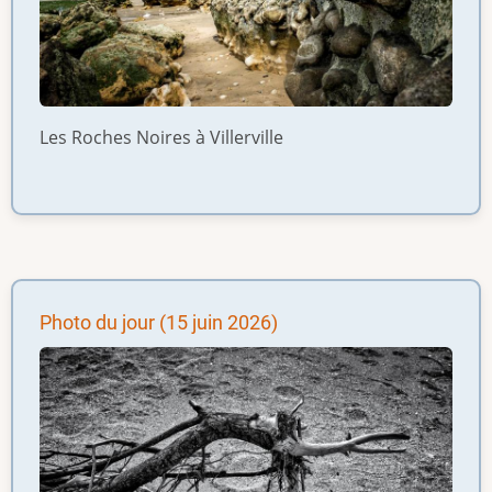
Les Roches Noires à Villerville
Photo du jour (15 juin 2026)