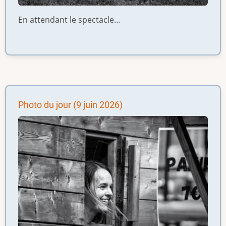
En attendant le spectacle...
Photo du jour (9 juin 2026)